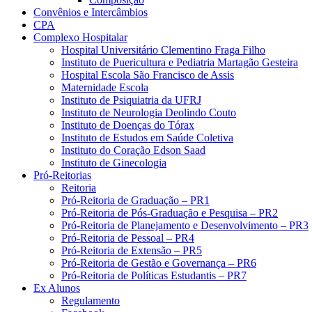
Convênios e Intercâmbios
CPA
Complexo Hospitalar
Hospital Universitário Clementino Fraga Filho
Instituto de Puericultura e Pediatria Martagão Gesteira
Hospital Escola São Francisco de Assis
Maternidade Escola
Instituto de Psiquiatria da UFRJ
Instituto de Neurologia Deolindo Couto
Instituto de Doenças do Tórax
Instituto de Estudos em Saúde Coletiva
Instituto do Coração Edson Saad
Instituto de Ginecologia
Pró-Reitorias
Reitoria
Pró-Reitoria de Graduação – PR1
Pró-Reitoria de Pós-Graduação e Pesquisa – PR2
Pró-Reitoria de Planejamento e Desenvolvimento – PR3
Pró-Reitoria de Pessoal – PR4
Pró-Reitoria de Extensão – PR5
Pró-Reitoria de Gestão e Governança – PR6
Pró-Reitoria de Políticas Estudantis – PR7
Ex Alunos
Regulamento