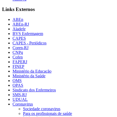
Links Externos
ABEn
ABEn-RJ
Aladefe
BVS Enfermagem
CAPES
CAPES - Periódicos
Coren-RJ
CNPq
Cofen
FAPERJ
FINEP
Ministério da Educação
Ministério da Saúde
OMS
OPAS
Sindicato dos Enfermeiros
SMS-RJ
UDUAL
Coronavirus
Sociedade coronavirus
Para os profissionais de saúde