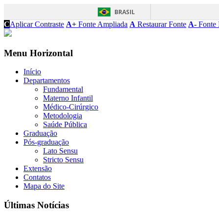
BRASIL
C
Aplicar Contraste
A+
Fonte Ampliada
A
Restaurar Fonte
A-
Fonte 
Menu Horizontal
Início
Departamentos
Fundamental
Materno Infantil
Médico-Cirúrgico
Metodologia
Saúde Pública
Graduação
Pós-graduação
Lato Sensu
Stricto Sensu
Extensão
Contatos
Mapa do Site
Últimas Notícias