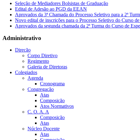
Seleção de Mediadores Bolsistas de Graduação
Edital de Adesão ao PGD da EEAN
Aprovados da 3ª Chamada do Processo Seletivo para a 2ª Turm
Novo edital de inscrições para o Processo Seletivo do Curso de
Aprovados da segunda chamada da 2ª Turma do Curso de Espec
Administrativo
Direção
Corpo Diretivo
Regimento
Galeria de Diretoras
Colegiados
Agenda
Cronograma
Congregação
Atas
Composição
Atos Normativos
C. O. A. A
Composição
Atas
Núcleo Docente
Atas
Composição