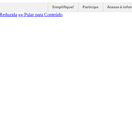
Simplifique!
Participe
Acesso à info
Reduzida
»»
Pular para Conteúdo