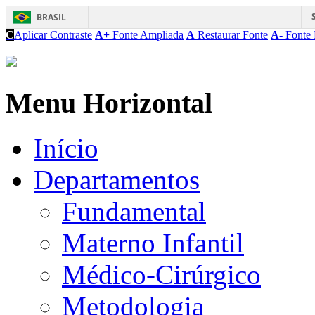
BRASIL
C
Aplicar Contraste
A+
Fonte Ampliada
A
Restaurar Fonte
A-
Fonte 
Menu Horizontal
Início
Departamentos
Fundamental
Materno Infantil
Médico-Cirúrgico
Metodologia